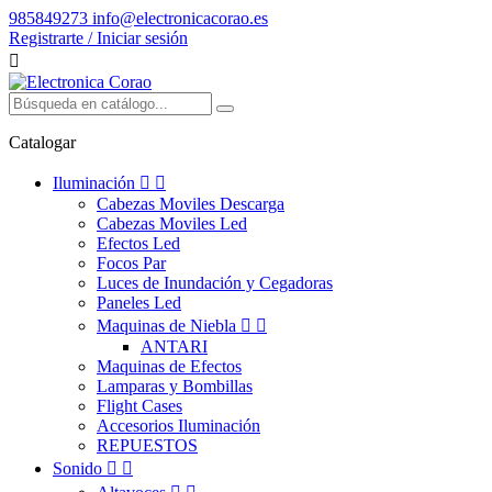
985849273
info@electronicacorao.es
Registrarte / Iniciar sesión

Catalogar
Iluminación


Cabezas Moviles Descarga
Cabezas Moviles Led
Efectos Led
Focos Par
Luces de Inundación y Cegadoras
Paneles Led
Maquinas de Niebla


ANTARI
Maquinas de Efectos
Lamparas y Bombillas
Flight Cases
Accesorios Iluminación
REPUESTOS
Sonido

