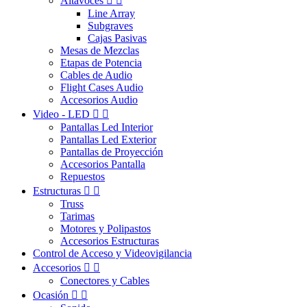
Altavoces


Line Array
Subgraves
Cajas Pasivas
Mesas de Mezclas
Etapas de Potencia
Cables de Audio
Flight Cases Audio
Accesorios Audio
Video - LED


Pantallas Led Interior
Pantallas Led Exterior
Pantallas de Proyección
Accesorios Pantalla
Repuestos
Estructuras


Truss
Tarimas
Motores y Polipastos
Accesorios Estructuras
Control de Acceso y Videovigilancia
Accesorios


Conectores y Cables
Ocasión

