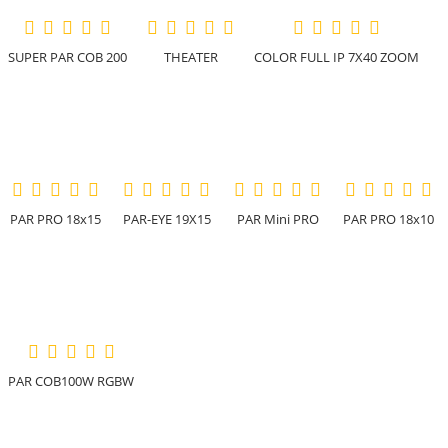
SUPER PAR COB 200
THEATER
COLOR FULL IP 7X40 ZOOM
PAR PRO 18x15
PAR-EYE 19X15
PAR Mini PRO
PAR PRO 18x10
PAR COB100W RGBW