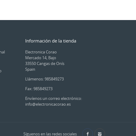
Información de la tienda
nal
Electronica Corao
Mercado 14, Bajo
33550 Cangas de Onís
Spain
o
Llámenos: 985849273
Fax:
985849273
Envíenos un correo electrónico:
info@electronicacorao.es
Síguenos en las redes sociales