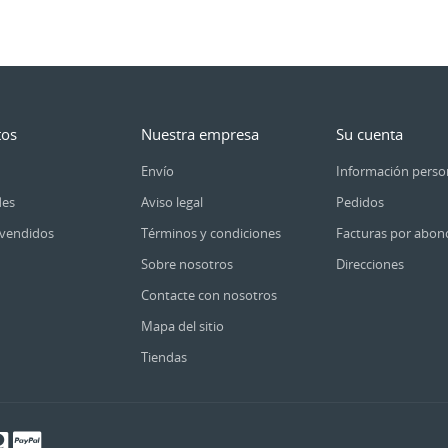
tos
Nuestra empresa
Su cuenta
Envío
Información perso
es
Aviso legal
Pedidos
vendidos
Términos y condiciones
Facturas por abon
Sobre nosotros
Direcciones
Contacte con nosotros
Mapa del sitio
Tiendas