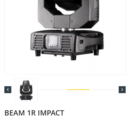


BEAM 1R IMPACT